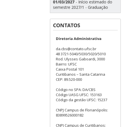
01/03/2027
- Início estimado do
semestre 2027/1 - Graduação
CONTATOS
Diretoria Administrativa
da.cbs@contato.ufsc.br
48 3721-5040/5030/5020/5010
Rod. Ulysses Gaboardi, 3000
Bairro: UFSC
Caixa Postal 101
Curitibanos – Santa Catarina
CEP: 89.520-000
Código no SPA: DA/CBS
Código UASG UFSC: 153163
Código da gestão UFSC: 15237
CNPJ Campus de Florianópolis:
83899526000182
CNPJ Campus de Curitibanos: