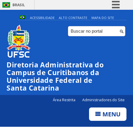
BRASIL
Simplifique!
ACESSIBILIDADE
ALTO CONTRASTE
MAPA DO SITE
Comunica BR
Participe
Acesso à informação
Legislação
Diretoria Administrativa do
Canais
Campus de Curitibanos da
Universidade Federal de
Santa Catarina
Área Restrita
Administradores do Site
MENU