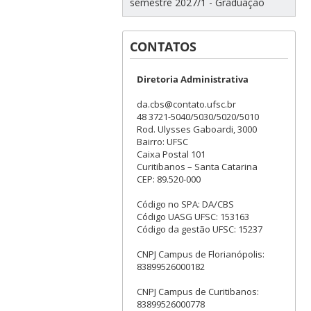
semestre 2027/1 - Graduação
CONTATOS
Diretoria Administrativa
da.cbs@contato.ufsc.br
48 3721-5040/5030/5020/5010
Rod. Ulysses Gaboardi, 3000
Bairro: UFSC
Caixa Postal 101
Curitibanos – Santa Catarina
CEP: 89.520-000
Código no SPA: DA/CBS
Código UASG UFSC: 153163
Código da gestão UFSC: 15237
CNPJ Campus de Florianópolis:
83899526000182
CNPJ Campus de Curitibanos:
83899526000778