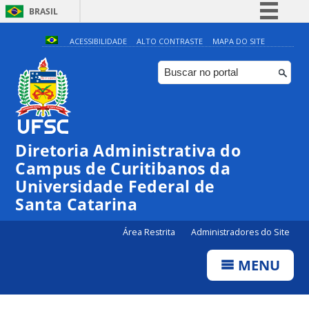
BRASIL
Simplifique!
ACESSIBILIDADE
ALTO CONTRASTE
MAPA DO SITE
Comunica BR
Participe
Acesso à informação
Legislação
Diretoria Administrativa do
Canais
Campus de Curitibanos da
Universidade Federal de
Santa Catarina
Área Restrita
Administradores do Site
MENU