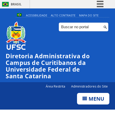
BRASIL
Simplifique!
ACESSIBILIDADE
ALTO CONTRASTE
MAPA DO SITE
Comunica BR
Participe
Acesso à informação
Legislação
Diretoria Administrativa do
Canais
Campus de Curitibanos da
Universidade Federal de
Santa Catarina
Área Restrita
Administradores do Site
MENU