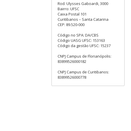
Rod. Ulysses Gaboardi, 3000
Bairro: UFSC
Caixa Postal 101
Curitibanos – Santa Catarina
CEP: 89.520-000
Código no SPA: DA/CBS
Código UASG UFSC: 153163
Código da gestão UFSC: 15237
CNPJ Campus de Florianópolis:
83899526000182
CNPJ Campus de Curitibanos:
83899526000778