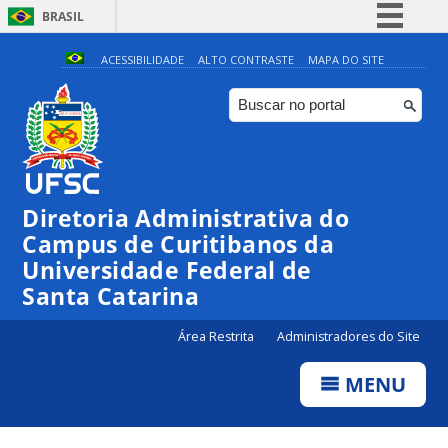
BRASIL
Simplifique!
ACESSIBILIDADE
ALTO CONTRASTE
MAPA DO SITE
Comunica BR
Participe
Acesso à informação
Legislação
Diretoria Administrativa do
Canais
Campus de Curitibanos da
Universidade Federal de
Santa Catarina
Área Restrita
Administradores do Site
MENU