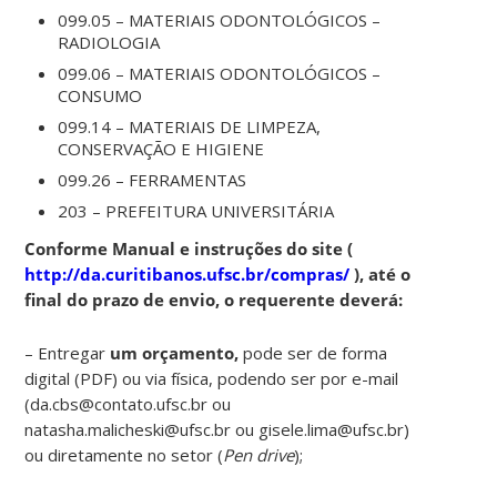
099.05 – MATERIAIS ODONTOLÓGICOS –
RADIOLOGIA
099.06 – MATERIAIS ODONTOLÓGICOS –
CONSUMO
099.14 – MATERIAIS DE LIMPEZA,
CONSERVAÇÃO E HIGIENE
099.26 – FERRAMENTAS
203 – PREFEITURA UNIVERSITÁRIA
Conforme Manual e instruções do site (
http://da.curitibanos.ufsc.br/compras/
), até o
final do prazo de envio, o requerente deverá:
– Entregar
um orçamento,
pode ser de forma
digital (PDF) ou via física, podendo ser por e-mail
(da.cbs@contato.ufsc.br ou
natasha.malicheski@ufsc.br ou gisele.lima@ufsc.br)
ou diretamente no setor (
Pen drive
);