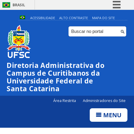
BRASIL
Simplifique!
ACESSIBILIDADE
ALTO CONTRASTE
MAPA DO SITE
Comunica BR
Participe
Acesso à informação
Legislação
Diretoria Administrativa do
Canais
Campus de Curitibanos da
Universidade Federal de
Santa Catarina
Área Restrita
Administradores do Site
MENU