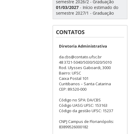
semestre 2026/2 - Graduação
01/03/2027
- Início estimado do
semestre 2027/1 - Graduação
CONTATOS
Diretoria Administrativa
da.cbs@contato.ufsc.br
48 3721-5040/5030/5020/5010
Rod. Ulysses Gaboardi, 3000
Bairro: UFSC
Caixa Postal 101
Curitibanos – Santa Catarina
CEP: 89.520-000
Código no SPA: DA/CBS
Código UASG UFSC: 153163
Código da gestão UFSC: 15237
CNPJ Campus de Florianópolis:
83899526000182