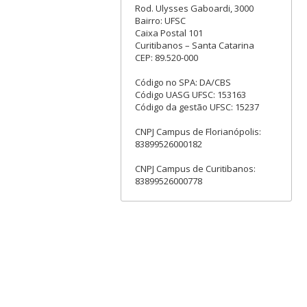
Rod. Ulysses Gaboardi, 3000
Bairro: UFSC
Caixa Postal 101
Curitibanos – Santa Catarina
CEP: 89.520-000
Código no SPA: DA/CBS
Código UASG UFSC: 153163
Código da gestão UFSC: 15237
CNPJ Campus de Florianópolis:
83899526000182
CNPJ Campus de Curitibanos:
83899526000778