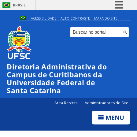
BRASIL
Simplifique!
ACESSIBILIDADE
ALTO CONTRASTE
MAPA DO SITE
Comunica BR
Participe
Acesso à informação
Legislação
Diretoria Administrativa do
Canais
Campus de Curitibanos da
Universidade Federal de
Santa Catarina
Área Restrita
Administradores do Site
MENU