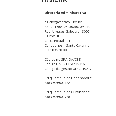
CONTATOS
Diretoria Administrativa
da.cbs@contato.ufsc.br
48 3721-5040/5030/5020/5010
Rod. Ulysses Gaboardi, 3000
Bairro: UFSC
Caixa Postal 101
Curitibanos – Santa Catarina
CEP: 89.520-000
Código no SPA: DA/CBS
Código UASG UFSC: 153163
Código da gestão UFSC: 15237
CNPJ Campus de Florianópolis:
83899526000182
CNPJ Campus de Curitibanos:
83899526000778