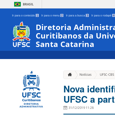
BRASIL
Ir para o conteúdo
1
Ir para o menu
2
Ir para a busca
3
Ir para o rodapé
4
Diretoria Administr
Curitibanos da Univ
Santa Catarina
Notícias
UFSC-CBS
Nova identi
UFSC a part
31/12/2019 11:28