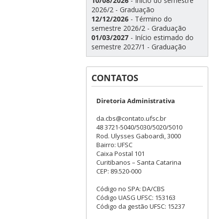
10/08/2026
- Início do semestre
2026/2 - Graduação
12/12/2026
- Término do
semestre 2026/2 - Graduação
01/03/2027
- Início estimado do
semestre 2027/1 - Graduação
CONTATOS
Diretoria Administrativa
da.cbs@contato.ufsc.br
48 3721-5040/5030/5020/5010
Rod. Ulysses Gaboardi, 3000
Bairro: UFSC
Caixa Postal 101
Curitibanos – Santa Catarina
CEP: 89.520-000
Código no SPA: DA/CBS
Código UASG UFSC: 153163
Código da gestão UFSC: 15237