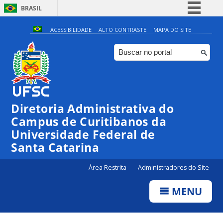
BRASIL
Simplifique!
ACESSIBILIDADE
ALTO CONTRASTE
MAPA DO SITE
Comunica BR
Participe
Acesso à informação
Legislação
Diretoria Administrativa do
Canais
Campus de Curitibanos da
Universidade Federal de
Santa Catarina
Área Restrita
Administradores do Site
MENU