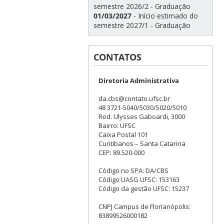
semestre 2026/2 - Graduação
01/03/2027
- Início estimado do
semestre 2027/1 - Graduação
CONTATOS
Diretoria Administrativa
da.cbs@contato.ufsc.br
48 3721-5040/5030/5020/5010
Rod. Ulysses Gaboardi, 3000
Bairro: UFSC
Caixa Postal 101
Curitibanos – Santa Catarina
CEP: 89.520-000
Código no SPA: DA/CBS
Código UASG UFSC: 153163
Código da gestão UFSC: 15237
CNPJ Campus de Florianópolis:
83899526000182