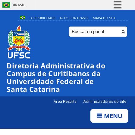
BRASIL
Simplifique!
ACESSIBILIDADE
ALTO CONTRASTE
MAPA DO SITE
Comunica BR
Participe
Acesso à informação
Legislação
Diretoria Administrativa do
Canais
Campus de Curitibanos da
Universidade Federal de
Santa Catarina
Área Restrita
Administradores do Site
MENU