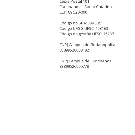
Caixa Postal 101
Curitibanos – Santa Catarina
CEP: 89.520-000
Código no SPA: DA/CBS
Código UASG UFSC: 153163
Código da gestão UFSC: 15237
CNPJ Campus de Florianópolis:
83899526000182
CNPJ Campus de Curitibanos:
83899526000778