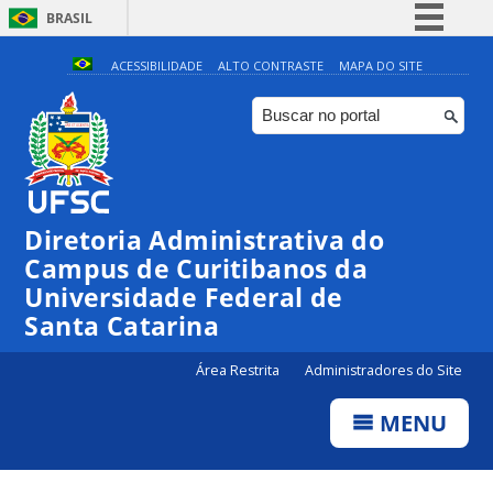
BRASIL
Simplifique!
ACESSIBILIDADE
ALTO CONTRASTE
MAPA DO SITE
Comunica BR
Participe
Acesso à informação
Legislação
Diretoria Administrativa do
Canais
Campus de Curitibanos da
Universidade Federal de
Santa Catarina
Área Restrita
Administradores do Site
MENU