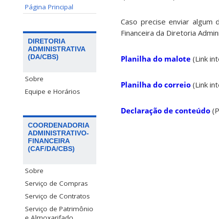
Página Principal
Caso precise enviar algum d
Financeira da Diretoria Admin
DIRETORIA
ADMINISTRATIVA
(DA/CBS)
Planilha do malote
(Link in
Sobre
Planilha do correio
(Link in
Equipe e Horários
Declaração de conteúdo
(P
COORDENADORIA
ADMINISTRATIVO-
FINANCEIRA
(CAF/DA/CBS)
Sobre
Serviço de Compras
Serviço de Contratos
Serviço de Patrimônio
e Almoxarifado