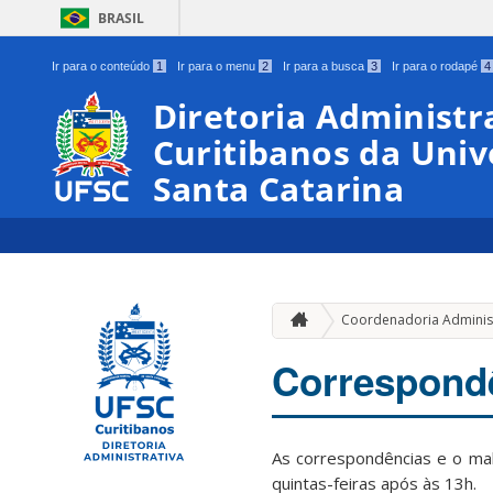
BRASIL
Ir para o conteúdo
1
Ir para o menu
2
Ir para a busca
3
Ir para o rodapé
4
Diretoria Administr
Curitibanos da Univ
Santa Catarina
Coordenadoria Administ
Correspondê
As correspondências e o ma
quintas-feiras após às 13h.