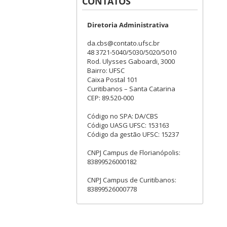
CONTATOS
Diretoria Administrativa
da.cbs@contato.ufsc.br
48 3721-5040/5030/5020/5010
Rod. Ulysses Gaboardi, 3000
Bairro: UFSC
Caixa Postal 101
Curitibanos – Santa Catarina
CEP: 89.520-000
Código no SPA: DA/CBS
Código UASG UFSC: 153163
Código da gestão UFSC: 15237
CNPJ Campus de Florianópolis:
83899526000182
CNPJ Campus de Curitibanos:
83899526000778