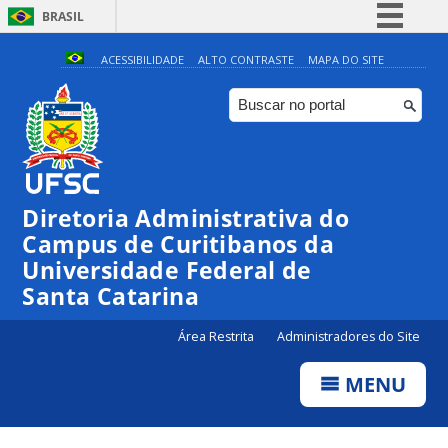
BRASIL
Simplifique!
ACESSIBILIDADE
ALTO CONTRASTE
MAPA DO SITE
Comunica BR
Participe
Acesso à informação
Legislação
Diretoria Administrativa do
Canais
Campus de Curitibanos da
Universidade Federal de
Santa Catarina
Área Restrita
Administradores do Site
MENU