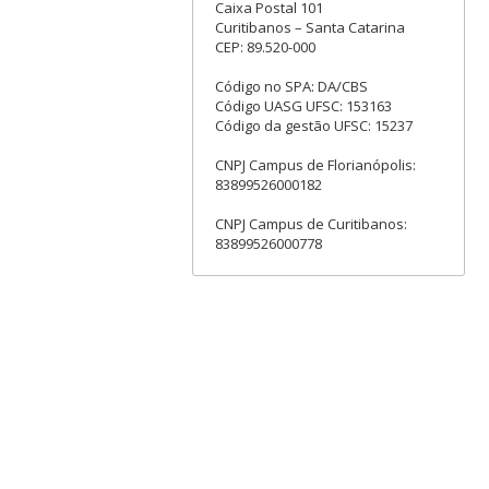
Caixa Postal 101
Curitibanos – Santa Catarina
CEP: 89.520-000
Código no SPA: DA/CBS
Código UASG UFSC: 153163
Código da gestão UFSC: 15237
CNPJ Campus de Florianópolis:
83899526000182
CNPJ Campus de Curitibanos:
83899526000778